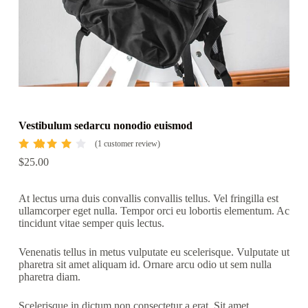
Vestibulum sedarcu nonodio euismod
(
1
customer review)
Rated
1
$
25.00
4.00
out of
5
based
At lectus urna duis convallis convallis tellus. Vel fringilla est
on
ullamcorper eget nulla. Tempor orci eu lobortis elementum. Ac
custo
mer
tincidunt vitae semper quis lectus.
rating
Venenatis tellus in metus vulputate eu scelerisque. Vulputate ut
pharetra sit amet aliquam id. Ornare arcu odio ut sem nulla
pharetra diam.
Scelerisque in dictum non consectetur a erat. Sit amet