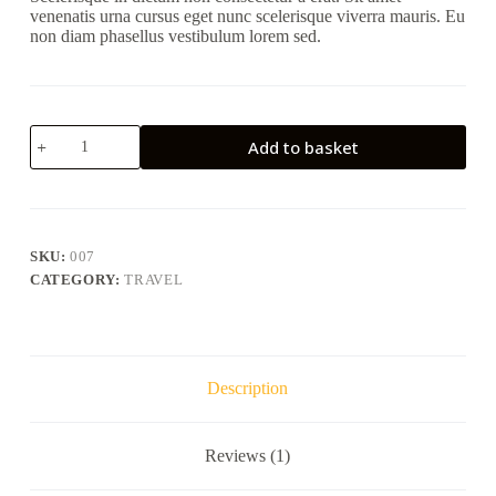
venenatis urna cursus eget nunc scelerisque viverra mauris. Eu
non diam phasellus vestibulum lorem sed.
Vestibulum
Add to basket
sedarcu
nonodio
euismod
quantity
SKU:
007
CATEGORY:
TRAVEL
Description
Reviews (1)