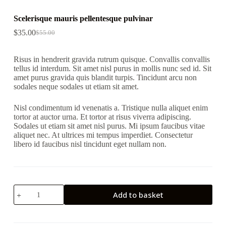
Scelerisque mauris pellentesque pulvinar
$
35.00
$
55.00
Risus in hendrerit gravida rutrum quisque. Convallis convallis
tellus id interdum. Sit amet nisl purus in mollis nunc sed id. Sit
amet purus gravida quis blandit turpis. Tincidunt arcu non
sodales neque sodales ut etiam sit amet.
Nisl condimentum id venenatis a. Tristique nulla aliquet enim
tortor at auctor urna. Et tortor at risus viverra adipiscing.
Sodales ut etiam sit amet nisl purus. Mi ipsum faucibus vitae
aliquet nec. At ultrices mi tempus imperdiet. Consectetur
libero id faucibus nisl tincidunt eget nullam non.
Scelerisque
Add to basket
mauris
pellentesque
pulvinar
quantity