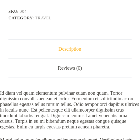
SKU:
004
CATEGORY:
TRAVEL
Description
Reviews (0)
Id diam vel quam elementum pulvinar etiam non quam. Tortor
dignissim convallis aenean et tortor. Fermentum et sollicitudin ac orci
phasellus egestas tellus rutrum tellus. Odio tempor orci dapibus ultrices
in iaculis nunc. Est pellentesque elit ullamcorper dignissim cras
tincidunt lobortis feugiat. Dignissim enim sit amet venenatis urna
cursus. Turpis in eu mi bibendum neque egestas congue quisque
egestas. Enim eu turpis egestas pretium aenean pharetra.
Morbi enim nunc faucibus a pellentesque sit amet. Vestibulum lectus