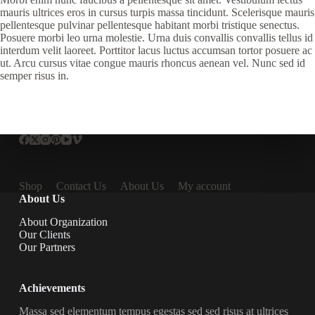
mauris ultrices eros in cursus turpis massa tincidunt. Scelerisque mauris
pellentesque pulvinar pellentesque habitant morbi tristique senectus.
Posuere morbi leo urna molestie. Urna duis convallis convallis tellus id
interdum velit laoreet. Porttitor lacus luctus accumsan tortor posuere ac
ut. Arcu cursus vitae congue mauris rhoncus aenean vel. Nunc sed id
semper risus in.
Shop
Contact Us
About Us
My account
About Us
About Organization
Our Clients
Our Partners
Achievements
Massa sed elementum tempus egestas sed sed risus at ultrices